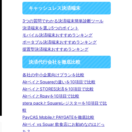
キャッシュレス決済端末
3つの質問でわかる決済端末簡単診断ツール
決済端末を選ぶ5つのポイント
モバイル決済端末おすすめランキング
ポータブル決済端末おすすめランキング
据置型決済端末おすすめランキング
決済代行会社を徹底比較
各社の中小企業向けプランを比較
AirペイとSquareの違いを10項目で比較
AirペイとSTORES決済を10項目で比較
AirペイとRpayを10項目で比較
stera packとSquareレジスターを10項目で比
較
PayCAS MobileとPAYGATEを徹底比較
Airペイ vs Squar 飲食店にお勧めなのはどっ
ち？