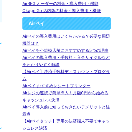
AirREGIオーダーの料金・導入費用・機能
Okage Go 店内版の料金・導入費用・機能
Airペイ
Airペイの導入費用はいくらかかる？必要な周辺
機器は？
Airペイを小規模店舗におすすめする5つの理由
Airペイの導入費用・手数料・入金サイクルなど
をわかりやすく解説
【Airペイ】決済手数料ディスカウントプログラ
ム
Airペイ おすすめレシートプリンター
Airレジの連携で簡単導入！月額0円から始める
キャッシュレス決済
Airペイ導入前に知っておきたいデメリットと注
意点
【Airペイタッチ】専用の決済端末不要でキャッ
シュレス決済