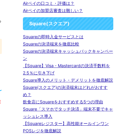
Airペイの口コミ・評価は？
Airペイの加盟店審査は難しい？
る
Square(スクエア)
Squareの即時入金サービスとは
Squareの決済端末を徹底比較
Squareの決済端末キャッシュバックキャンペー
ン
【Square】Visa・Mastercardの決済手数料を
2.5％に引き下げ
Square導入のメリット・デメリットを徹底解説
Square(スクエア)の決済端末はどれがおすす
め？
ま
飲食店にSquareをおすすめする5つの理由
Square「スマホでタッチ決済」端末不要でキャ
ッシュレス導入
【Squareレジスター】高性能オールインワン
POSレジを徹底解説