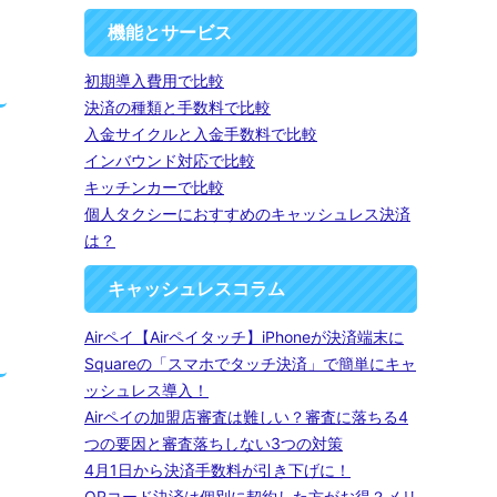
機能とサービス
初期導入費用で比較
決済の種類と手数料で比較
入金サイクルと入金手数料で比較
インバウンド対応で比較
キッチンカーで比較
個人タクシーにおすすめのキャッシュレス決済
は？
キャッシュレスコラム
Airペイ【Airペイタッチ】iPhoneが決済端末に
Squareの「スマホでタッチ決済」で簡単にキャ
ッシュレス導入！
Airペイの加盟店審査は難しい？審査に落ちる4
つの要因と審査落ちしない3つの対策
4月1日から決済手数料が引き下げに！
QRコード決済は個別に契約した方がお得？メリ