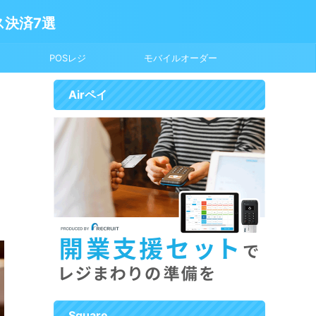
ス決済7選
POSレジ
モバイルオーダー
Airペイ
Square