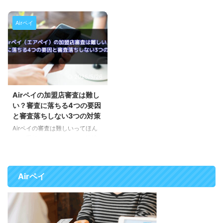
無料で使える ...
す。 Airペイ＋Airレジオーダー
イ）で使用するレシートプリンタ
供するキャッシュレス決済サービ
の組合せで0円導入ができます ...
ーのお勧め機種です。 持ち運び
スです。 iPadまたはiPhoneと専
Airペイ
ができるモバイル型のレシートプ
用カードリーダー1台で、クレジ
リンターとレジカウンターに設置
ットカード、電子マネー、QRコ
する据置型のレシートプリンター
ード決済など、全60種類以上の
のお勧め機種をそれぞれ1種ご紹
決済方法に対応できます。 この
介します。 もしレシートプリン
ページでは、Airペイを実際に導
2025/5/26
ター選びで迷った場合はこの2つ
入して実際に使っている人の口コ
から選んでおけば大丈夫です。
ミをまとめました。これからAir
Airペイの加盟店審査は難し
【モバイル型】セイコーインスツ
ペイの導入を考えている方は参考
い？審査に落ちる4つの要因
ル MP-B20 セイコーインスツ
にして下さい。 審査に関する口
と審査落ちしない3つの対策
ルMP-B20は重さ180gの手のひ
コミ 審査の難易度に関する口コ
Airペイの審査は難しいってほん
らサイズのプリンターで、テーブ
ミ エアペイ審査落ちたー（；
と？ 手軽にキャッシュレス決済
ル決済やキッチンカーなど気軽に
＿；） アロマカフェでSuica ...
が導入できると話題のAirペイで
持ち運ぶことが ...
すが、導入したいけど審査が難し
いって聞くけど本当でしょうか？
Airペイ
Xの口コミを見て見ても エアペイ
の審査落ちた
何か不備でもあ
ったかな
もういいけど
pic.twitter.com/mA7gjFDEDT —
マスカット (@muscat86)