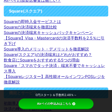
Airペイの加盟店審査は難しい？
Square(スクエア)
Squareの即時入金サービスとは
Squareの決済端末を徹底比較
Squareの決済端末キャッシュバックキャンペーン
【Square】Visa・Mastercardの決済手数料を2.5％に引
き下げ
Square導入のメリット・デメリットを徹底解説
Square(スクエア)の決済端末はどれがおすすめ？
飲食店にSquareをおすすめする5つの理由
Square「スマホでタッチ決済」端末不要でキャッシュレ
ス導入
【Squareレジスター】高性能オールインワンPOSレジを
徹底解説
機能とサービス
0円スタート＆手数料2.48％～
初期導入費用で比較
Airペイの申込みはこちら
決済の種類と手数料で比較