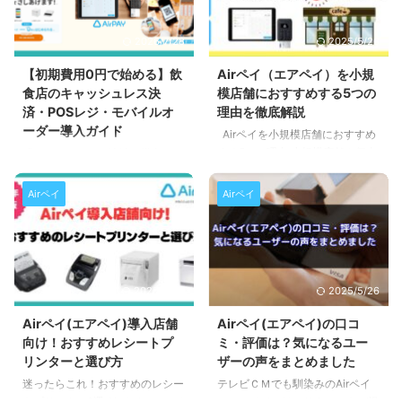
2026/7/28
2025/5/26
【初期費用0円で始める】飲
Airペイ（エアペイ）を小規
食店のキャッシュレス決
模店舗におすすめする5つの
済・POSレジ・モバイルオ
理由を徹底解説
ーダー導入ガイド
Airペイを小規模店舗におすすめ
する5つの理由 小規模店舗や個人
「キャッシュレス決済を導入した
商店にキャッシュレス決済を導入
いけど、初期費用が高そう…」
する場合どの代行会社にしようか
「POSレジやモバイルオーダーも
Airペイ
Airペイ
迷ってしまいますよね。 結論か
気になるけど、コストが心配…」
ら言うと小さなお店にはAirペイ
このような理由で導入をためらっ
が最適です！ このページでは小
ていませんか？ 実は飲食店で
規模店舗のキャッシュレス決済に
は、キャッシュレス決済・POSレ
Airペイをおすすめする5つの理由
ジ・モバイルオーダーを初期費用
2025/5/26
2025/5/26
を徹底解説していきます。 Airペ
0円で導入することが可能です。
イをおすすめする5つの理由は 導
本記事では、コストを抑えてキャ
Airペイ(エアペイ)導入店舗
Airペイ(エアペイ)の口コ
入費用0円 月額固定費0円、入金
ッシュレス決済やモバイルオーダ
向け！おすすめレシートプ
ミ・評価は？気になるユー
手数料無料 決済できるキャッシ
ーを導入したい方に向けて、Air
リンターと選び方
ザーの声をまとめました
ュレスの種類が多い 手数料優遇
ペイ・Airレジを活用した0円導入
迷ったらこれ！おすすめのレシー
テレビＣＭでも馴染みのAirペイ
プランがある 高性能POSレジが
の方法をわかりやすく解説しま
トプリンター2選 Airペイ（エアペ
（エアペイ）は、リクルートが提