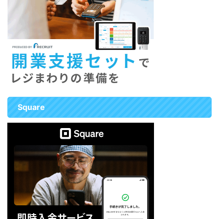
September 7, 2023 エアペイの審
査落ちた
何か不備があったの
かな どーしよ — シゲ @MINI乗り
鍼灸マッ ...
Square