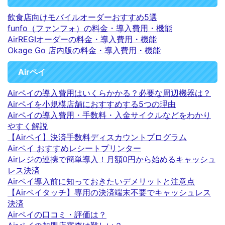
飲食店向けモバイルオーダーおすすめ5選
funfo（ファンフォ）の料金・導入費用・機能
AirREGIオーダーの料金・導入費用・機能
Okage Go 店内版の料金・導入費用・機能
Airペイ
Airペイの導入費用はいくらかかる？必要な周辺機器は？
Airペイを小規模店舗におすすめする5つの理由
Airペイの導入費用・手数料・入金サイクルなどをわかり
やすく解説
【Airペイ】決済手数料ディスカウントプログラム
Airペイ おすすめレシートプリンター
Airレジの連携で簡単導入！月額0円から始めるキャッシュ
レス決済
Airペイ導入前に知っておきたいデメリットと注意点
【Airペイタッチ】専用の決済端末不要でキャッシュレス
決済
Airペイの口コミ・評価は？