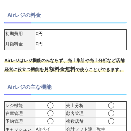
Airレジの料金
初期費用
0円
月額料金
0円
Airレジはレジ機能のみならず、売上集計や売上分析など店舗
月額料金無料
経営に役立つ機能を
で使うことができます。
Airレジの主な機能
レジ機能
◯
売上分析
◯
在庫管理
◯
顧客管理
◯
予約管理
◯
複数店舗
◯
キャッシュレ
Airペイ
会計ソフト連
弥生