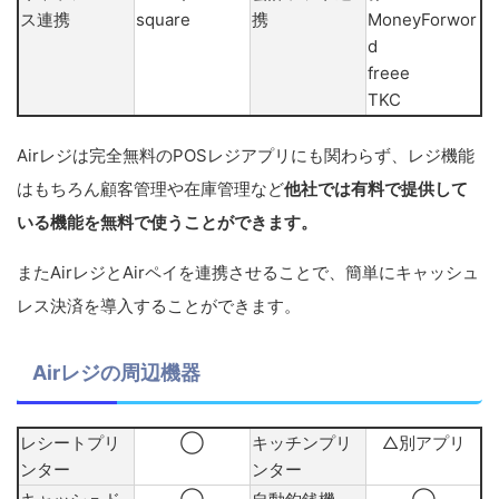
ス連携
square
携
MoneyForwor
d
freee
TKC
Airレジは完全無料のPOSレジアプリにも関わらず、レジ機能
はもちろん顧客管理や在庫管理など
他社では有料で提供して
いる機能を無料で使うことができます。
またAirレジとAirペイを連携させることで、簡単にキャッシュ
レス決済を導入することができます。
Airレジの周辺機器
レシートプリ
◯
キッチンプリ
△別アプリ
ンター
ンター