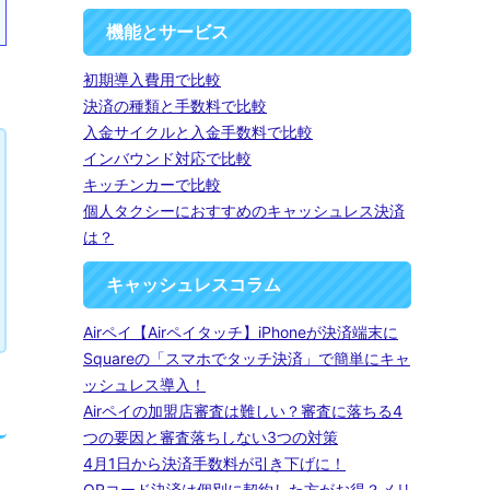
機能とサービス
初期導入費用で比較
決済の種類と手数料で比較
入金サイクルと入金手数料で比較
インバウンド対応で比較
キッチンカーで比較
個人タクシーにおすすめのキャッシュレス決済
は？
キャッシュレスコラム
Airペイ【Airペイタッチ】iPhoneが決済端末に
Squareの「スマホでタッチ決済」で簡単にキャ
ッシュレス導入！
Airペイの加盟店審査は難しい？審査に落ちる4
つの要因と審査落ちしない3つの対策
4月1日から決済手数料が引き下げに！
QRコード決済は個別に契約した方がお得？メリ