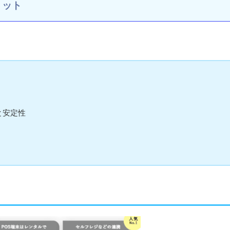
リット
と安定性