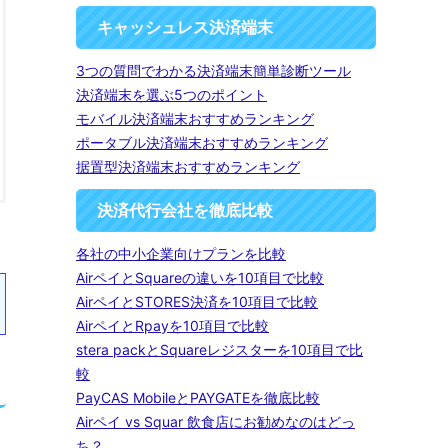
キャッシュレス決済端末
3つの質問でわかる決済端末簡単診断ツール
決済端末を選ぶ5つのポイント
モバイル決済端末おすすめランキング
ポータブル決済端末おすすめランキング
据置型決済端末おすすめランキング
決済代行会社を徹底比較
各社の中小企業向けプランを比較
AirペイとSquareの違いを10項目で比較
AirペイとSTORES決済を10項目で比較
AirペイとRpayを10項目で比較
stera packとSquareレジスターを10項目で比
較
PayCAS MobileとPAYGATEを徹底比較
Airペイ vs Squar 飲食店にお勧めなのはどっ
ち？