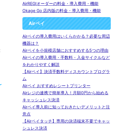
AirREGIオーダーの料金・導入費用・機能
Okage Go 店内版の料金・導入費用・機能
Airペイ
Airペイの導入費用はいくらかかる？必要な周辺
機器は？
能
Airペイを小規模店舗におすすめする5つの理由
Airペイの導入費用・手数料・入金サイクルなど
をわかりやすく解説
【Airペイ】決済手数料ディスカウントプログラ
ム
Airペイ おすすめレシートプリンター
Airレジの連携で簡単導入！月額0円から始める
キャッシュレス決済
Airペイ導入前に知っておきたいデメリットと注
意点
【Airペイタッチ】専用の決済端末不要でキャッ
シュレス決済