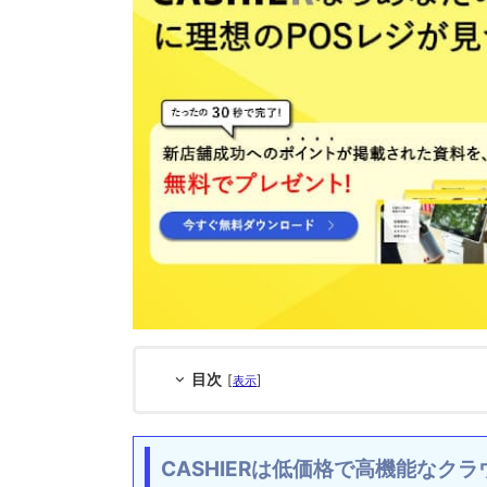
目次
[
]
表示
CASHIERは低価格で高機能なクラ