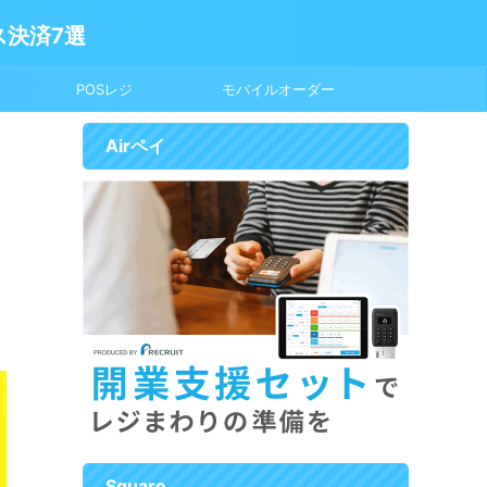
ス決済7選
POSレジ
モバイルオーダー
Airペイ
Square