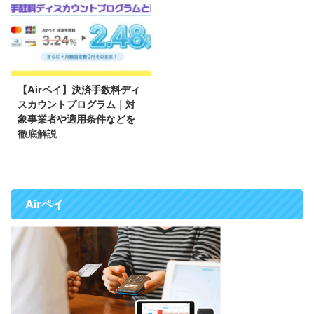
ットカード、電子マネー、QRコ
ら言うと小さなお店にはAirペイ
ード決済など、全60種類以上の
が最適です！ このページでは小
決済方法に対応できます。 この
規模店舗のキャッシュレス決済に
ページでは、Airペイを実際に導
Airペイをおすすめする5つの理由
2025/5/26
入して実際に使っている人の口コ
を徹底解説していきます。 Airペ
ミをまとめました。これからAir
イをおすすめする5つの理由は 導
【Airペイ】決済手数料ディ
ペイの導入を考えている方は参考
入費用0円 月額固定費0円、入金
スカウントプログラム｜対
にして下さい。 審査に関する口
手数料無料 決済できるキャッシ
象事業者や適用条件などを
コミ 審査の難易度に関する口コ
ュレスの種類が多い 手数料優遇
徹底解説
ミ エアペイ審査落ちたー（；
プランがある 高性能POSレジが
Airペイの「決済手数料ディスカ
＿；） アロマカフェでSuica ...
無料で使える ...
ウントプログラム」とは？ Airペ
イでは事業者がカード会社に支払
う手数料の負担を軽減する取り組
Airペイ
みとして2024年12月2日(月)よ
り、中小事業者を対象にクレジッ
トカードの決済手数料を現行の
3.24％から2.48％に引き下げる
「決済手数料ディスカウントプロ
グラム」を開始しました。 対象
となるクレジットカードブランド
はVisa 、Mastercard、JCB、