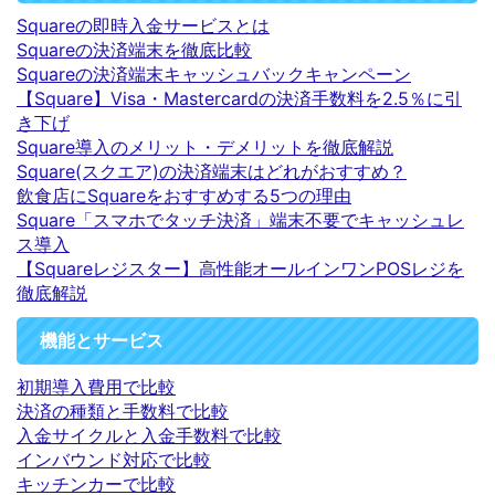
Squareの即時入金サービスとは
Squareの決済端末を徹底比較
Squareの決済端末キャッシュバックキャンペーン
【Square】Visa・Mastercardの決済手数料を2.5％に引
き下げ
Square導入のメリット・デメリットを徹底解説
Square(スクエア)の決済端末はどれがおすすめ？
飲食店にSquareをおすすめする5つの理由
Square「スマホでタッチ決済」端末不要でキャッシュレ
ス導入
【Squareレジスター】高性能オールインワンPOSレジを
徹底解説
機能とサービス
初期導入費用で比較
決済の種類と手数料で比較
入金サイクルと入金手数料で比較
インバウンド対応で比較
キッチンカーで比較