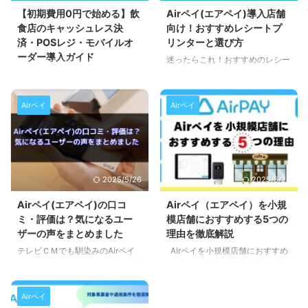
【初期費用0円で始める】飲
Airペイ(エアペイ)導入店舗
食店のキャッシュレス決
向け！おすすめレシートプ
済・POSレジ・モバイルオ
リンターと選び方
ーダー導入ガイド
迷ったらこれ！おすすめのレシー
トプリンター2選 Airペイ（エアペ
「キャッシュレス決済を導入した
イ）で使用するレシートプリンタ
いけど、初期費用が高そう…」
ーのお勧め機種です。 持ち運び
「POSレジやモバイルオーダーも
Airペイ
Airペイ
ができるモバイル型のレシートプ
気になるけど、コストが心配…」
リンターとレジカウンターに設置
このような理由で導入をためらっ
する据置型のレシートプリンター
ていませんか？ 実は飲食店で
のお勧め機種をそれぞれ1種ご紹
は、キャッシュレス決済・POSレ
介します。 もしレシートプリン
ジ・モバイルオーダーを初期費用
2025/5/26
2025/5/26
ター選びで迷った場合はこの2つ
0円で導入することが可能です。
から選んでおけば大丈夫です。
本記事では、コストを抑えてキャ
Airペイ(エアペイ)の口コ
Airペイ（エアペイ）を小規
【モバイル型】セイコーインスツ
ッシュレス決済やモバイルオーダ
ミ・評価は？気になるユー
模店舗におすすめする5つの
ル MP-B20 セイコーインスツ
ーを導入したい方に向けて、Air
ザーの声をまとめました
理由を徹底解説
ルMP-B20は重さ180gの手のひ
ペイ・Airレジを活用した0円導入
テレビＣＭでも馴染みのAirペイ
Airペイを小規模店舗におすすめ
らサイズのプリンターで、テーブ
の方法をわかりやすく解説しま
（エアペイ）は、リクルートが提
する5つの理由 小規模店舗や個人
ル決済やキッチンカーなど気軽に
す。 Airペイ＋Airレジオーダー
供するキャッシュレス決済サービ
商店にキャッシュレス決済を導入
持ち運ぶことが ...
の組合せで0円導入ができます ...
スです。 iPadまたはiPhoneと専
する場合どの代行会社にしようか
Airペイ
用カードリーダー1台で、クレジ
迷ってしまいますよね。 結論か