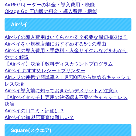
AirREGIオーダーの料金・導入費用・機能
Okage Go 店内版の料金・導入費用・機能
Airペイ
Airペイの導入費用はいくらかかる？必要な周辺機器は？
Airペイを小規模店舗におすすめする5つの理由
Airペイの導入費用・手数料・入金サイクルなどをわかり
やすく解説
【Airペイ】決済手数料ディスカウントプログラム
Airペイ おすすめレシートプリンター
Airレジの連携で簡単導入！月額0円から始めるキャッシュ
レス決済
Airペイ導入前に知っておきたいデメリットと注意点
【Airペイタッチ】専用の決済端末不要でキャッシュレス
決済
Airペイの口コミ・評価は？
Airペイの加盟店審査は難しい？
Square(スクエア)