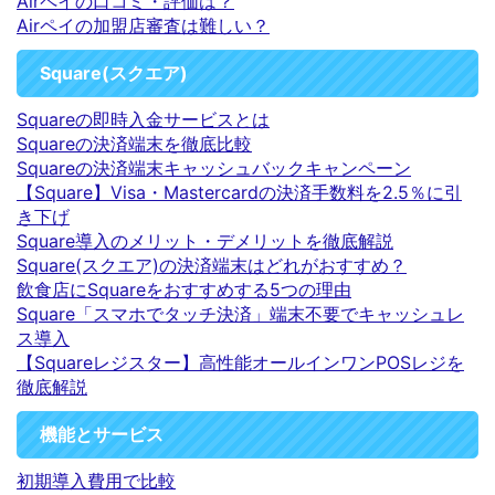
Airペイの口コミ・評価は？
Airペイの加盟店審査は難しい？
Square(スクエア)
Squareの即時入金サービスとは
Squareの決済端末を徹底比較
Squareの決済端末キャッシュバックキャンペーン
【Square】Visa・Mastercardの決済手数料を2.5％に引
き下げ
Square導入のメリット・デメリットを徹底解説
Square(スクエア)の決済端末はどれがおすすめ？
飲食店にSquareをおすすめする5つの理由
Square「スマホでタッチ決済」端末不要でキャッシュレ
ス導入
【Squareレジスター】高性能オールインワンPOSレジを
徹底解説
機能とサービス
初期導入費用で比較