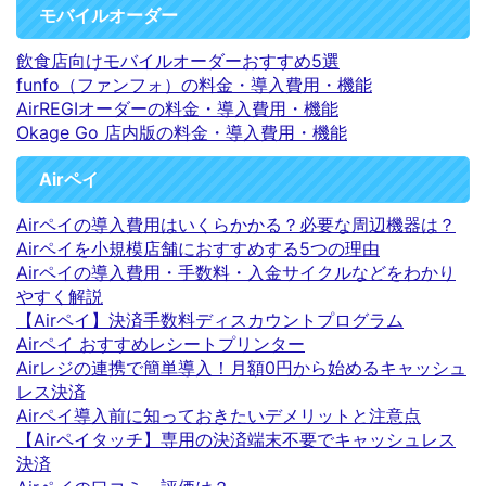
モバイルオーダー
飲食店向けモバイルオーダーおすすめ5選
funfo（ファンフォ）の料金・導入費用・機能
AirREGIオーダーの料金・導入費用・機能
Okage Go 店内版の料金・導入費用・機能
Airペイ
Airペイの導入費用はいくらかかる？必要な周辺機器は？
Airペイを小規模店舗におすすめする5つの理由
Airペイの導入費用・手数料・入金サイクルなどをわかり
やすく解説
【Airペイ】決済手数料ディスカウントプログラム
Airペイ おすすめレシートプリンター
Airレジの連携で簡単導入！月額0円から始めるキャッシュ
レス決済
Airペイ導入前に知っておきたいデメリットと注意点
【Airペイタッチ】専用の決済端末不要でキャッシュレス
決済