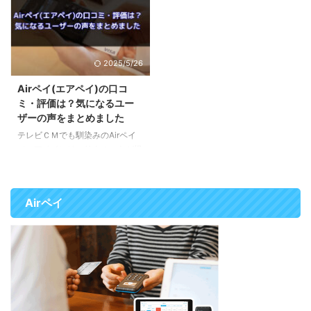
を導入することが出来ます。
キャンペーン」でカードリーダー
POSレジは、店舗DX（デジタル
をレンタルすることができます。
トランスフォーメーション）を推
エアペイ導入に必要な機器 カー
進する重要なツールです。これに
ドリーダー Airペイカードリーダ
2025/5/26
より、売上管理の効率化、在庫の
ーは、クレジットカード決済（磁
最適化、そして業務時間の削減が
気/ICチップ/非接触ICカード）、
Airペイ(エアペイ)の口コ
可能になります。 また、キャッ
電子マネーの決済を行う時に必要
ミ・評価は？気になるユー
シュレス対応は消費者にとって便
な端末です。 Airペイカードリー
ザーの声をまとめました
利で安全な選択肢を提供し、顧客
ダー Airペイカードリーダーは、
テレビＣＭでも馴染みのAirペイ
満足度の向上や新規顧客の獲得に
縦103mm 横71mm 厚さ18mm 重
（エアペイ）は、リクルートが提
もつながります。 これらを簡単
さは118g と片手で持てるコ ...
供するキャッシュレス決済サービ
かつ低コストで ...
スです。 iPadまたはiPhoneと専
用カードリーダー1台で、クレジ
Airペイ
ットカード、電子マネー、QRコ
ード決済など、全60種類以上の
決済方法に対応できます。 この
ページでは、Airペイを実際に導
入して実際に使っている人の口コ
ミをまとめました。これからAir
ペイの導入を考えている方は参考
にして下さい。 審査に関する口