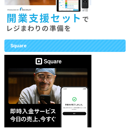
コミ 審査の難易度に関する口コ
ミ エアペイ審査落ちたー（；
＿；） アロマカフェでSuica ...
Square