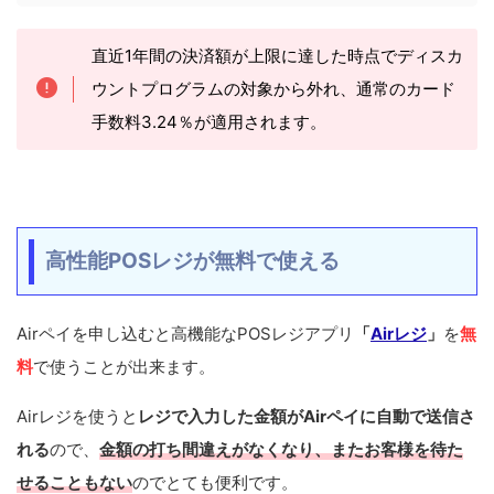
直近1年間の決済額が上限に達した時点でディスカ
ウントプログラムの対象から外れ、通常のカード
手数料3.24％が適用されます
。
高性能POSレジが無料で使える
Airペイを申し込むと高機能なPOSレジアプリ
「
Airレジ
」
を
無
料
で使うことが出来ます。
Airレジを使うと
レジで入力した金額がAirペイに自動で送信さ
れる
ので、
金額の打ち間違えがなくなり、またお客様を待た
せることもない
のでとても便利です。