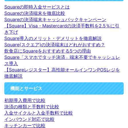
Squareの即時入金サービスとは
Squareの決済端末を徹底比較
Squareの決済端末キャッシュバックキャンペーン
【Square】Visa・Mastercardの決済手数料を2.5％に引
き下げ
Square導入のメリット・デメリットを徹底解説
Square(スクエア)の決済端末はどれがおすすめ？
飲食店にSquareをおすすめする5つの理由
Square「スマホでタッチ決済」端末不要でキャッシュレ
ス導入
【Squareレジスター】高性能オールインワンPOSレジを
徹底解説
機能とサービス
初期導入費用で比較
決済の種類と手数料で比較
入金サイクルと入金手数料で比較
インバウンド対応で比較
キッチンカーで比較