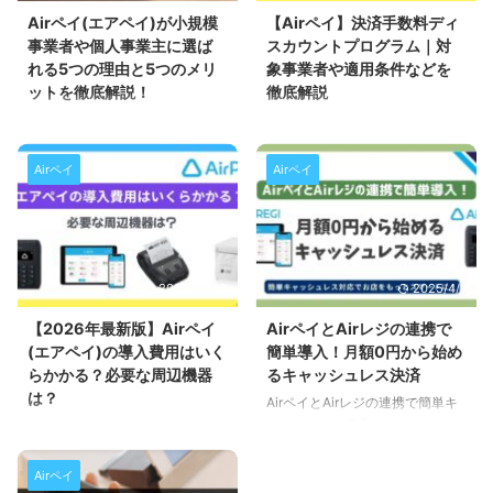
Airペイ(エアペイ)が小規模
【Airペイ】決済手数料ディ
事業者や個人事業主に選ば
スカウントプログラム｜対
れる5つの理由と5つのメリ
象事業者や適用条件などを
ットを徹底解説！
徹底解説
小規模事業者や個人事業主のキ
Airペイの「決済手数料ディスカ
ャッシュレスはAirペイ Airペイは
ウントプログラム」とは？ Airペ
初期費用が実質無料で始められ
イでは事業者がカード会社に支払
Airペイ
Airペイ
て、決済手数料も安く、そして幅
う手数料の負担を軽減する取り組
広い決済方法に対応しているた
みとして2024年12月2日(月)よ
め、中小事業者や個人事業主でも
り、中小事業者を対象にクレジッ
使いやすいキャッシュレス決済代
トカードの決済手数料を現行の
行サービスです。 この記事で
3.24％から2.48％に引き下げる
2025/12/30
2025/4/1
は、Airペイが中小事業者や個人
「決済手数料ディスカウントプロ
事業主に選ばれる理由や導入で得
グラム」を開始しました。 対象
【2026年最新版】Airペイ
AirペイとAirレジの連携で
られるメリットを詳しく解説しま
となるクレジットカードブランド
(エアペイ)の導入費用はいく
簡単導入！月額0円から始め
す。 Airペイが選ばれる5つの理
はVisa 、Mastercard、JCB、
らかかる？必要な周辺機器
るキャッシュレス決済
由 Airペイが中小事業者や個人事
American Express、Diners
は？
AirペイとAirレジの連携で簡単キ
業主に選ばれる主な理由は次の5
Club、Discoverの6ブランドが対
ャッシュレス導入 AirペイとAirレ
結論：Airペイの導入費用は0円か
つです。 初期費用が0円 決済手
象です。 「決済 ...
ジを導入すると、初期費用を最小
ら可能 Airペイ（エアペイ）の導
数料が安い 決済手段 ...
限に抑え月額費用0円からキャッ
入に最低限必要な機器は の2つで
Airペイ
シュレス決済とPOSレジシステム
すが、Airペイでは「0円スタート