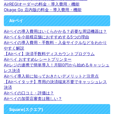
AirREGIオーダーの料金・導入費用・機能
Okage Go 店内版の料金・導入費用・機能
Airペイ
Airペイの導入費用はいくらかかる？必要な周辺機器は？
Airペイを小規模店舗におすすめする5つの理由
Airペイの導入費用・手数料・入金サイクルなどをわかり
やすく解説
【Airペイ】決済手数料ディスカウントプログラム
Airペイ おすすめレシートプリンター
Airレジの連携で簡単導入！月額0円から始めるキャッシュ
レス決済
Airペイ導入前に知っておきたいデメリットと注意点
【Airペイタッチ】専用の決済端末不要でキャッシュレス
決済
Airペイの口コミ・評価は？
Airペイの加盟店審査は難しい？
Square(スクエア)