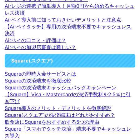
Airレジの連携で簡単導入！月額0円から始めるキャッシュ
レス決済
Airペイ導入前に知っておきたいデメリットと注意点
【Airペイタッチ】専用の決済端末不要でキャッシュレス
決済
Airペイの口コミ・評価は？
Airペイの加盟店審査は難しい？
Square(スクエア)
Squareの即時入金サービスとは
Squareの決済端末を徹底比較
Squareの決済端末キャッシュバックキャンペーン
【Square】Visa・Mastercardの決済手数料を2.5％に引
き下げ
Square導入のメリット・デメリットを徹底解説
Square(スクエア)の決済端末はどれがおすすめ？
飲食店にSquareをおすすめする5つの理由
Square「スマホでタッチ決済」端末不要でキャッシュレ
ス導入