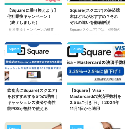
時から10月10日(金)23時59分ま
引き下げの対象となるのは、次の
でとなっています。 キャンペー
条件を満たした事業者です。 と
【Squareに乗り換えよう】
Square(スクエア)の決済端
ンの適用条件 他社乗換キャンペ
なっています。 手数料引き下げ
他社乗換キャンペーン！
末はどれがおすすめ？それ
ーンの適用条件は次の通りです。
対象の決済ブランド 2025年1月
（終了しました）
ぞれの違いを徹底解説
指定のキャンペーン申込フォーム
16日から引き下げられる決済ブラ
他社乗換キャンペーンの概要
Square(スクエア)では、4種類の
からお申し ...
ンドは「JCB」「American
Square(スクエア)では、2026年4
キャッシュレス決済端末とスマホ
Express」「Dine ...
月1日(水)～5月31日(日)の期間
を決済端末として利用する「スマ
中、他社からの乗換コスト0円＆
ホでタッチ決済」を提供していま
Square
Square
決済端末がもらえる他社乗換キャ
す。 このページではSquareの各
ンペーンを実施中です。 他社乗
決済端末の違いと、おすすめのお
換キャンペーンの詳細 キャンペ
店を分かりやすく解説していきま
ーン期間 他社乗換キャンペーン
す。 Square決済端末の比較 ＊
の期間は、2026年4月1日(水)0時
表は横にスクロール出来ます 決
2025/5/26
2025/1/17
から5月31日(日)23時59分までと
済端末 Squareリーダー Square
なっています。 キャンペーンの
ターミナル Squareスタンド
飲食店にSquare(スクエア)
【Square】Visa・
適用条件 他社乗換キャンペーン
Squareレジスター タッチ決済 端
をおすすめする5つの理由｜
Mastercardの決済手数料を
の適用条件は次の通りです。 指
末種類 モバイル型 ポータブル型
キャッシュレス決済や高性
2.5％に引き下げ！2024年
定のキャンペーン申込フォームか
据置型 据置型 モバイル型 本体価
能POSが無料で使える
11月1日から適用
らお申し込みいただくこと 現在
格 4,980円 39, ...
レストラン、居酒屋、カフェなど
以下は2024年11月1日の記事で
...
の飲食店にとって、キャッシュレ
す Square(スクエア)では、2024
スの導入は顧客満足度の向上に加
年11月1日から「Visa」と
Square
Square