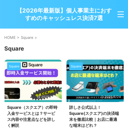
【2026年最新版】個人事業主におす
すめのキャッシュレス決済7選
HOME
>
Square
>
Square
Square
Square
2025/12/26
2025/5/24
Square（スクエア）の即時
詳しさ公式以上！
入金サービスとは？サービ
Square(スクエア)の決済端
ス内容や注意点などを詳し
末を徹底比較｜お店に最適
く解説
な端末はどれ？