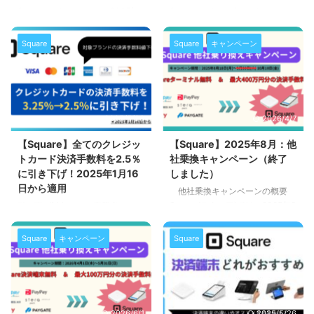
Square(スクエア)では、2025年
Square(スクエア)ではキャッシュ
12月23日より「即時入金サービ
レス決済に4種類の決済端末と、
ス」の提供を開始しました。 こ
決済端末としてスマートフォンを
Square
Square
キャンペーン
れにより従来の翌営業日入金や週
使ったスマホでタッチ決済を選ぶ
次入金に加え、売上金をいつでも
ことができます。 この記事で
好きなタイミングで銀行口座に入
は、Squareの各決済端末の詳細
金できるようになります。 即時
とその違い、お店に合った決済端
入金サービスとは Square（スク
末の選び方などを解説していま
2025/5/26
2026/4/7
エア）の即時入金サービスは、決
す。 Squareで実施中のキャンペ
済した売上金をいつでも必要なタ
ーン Squareの決済端末の比較一
【Square】全てのクレジッ
【Square】2025年8月：他
イミングで登録した銀行口座へ入
覧表 Squareで使用する5種類の
トカード決済手数料を2.5％
社乗換キャンペーン（終了
金できる機能です。 これまでは
決済端末の比較表です。 ＊表は
に引き下げ！2025年1月16
しました）
三井住友銀行・みずほ銀行であれ
横にスクロール出来ます 決済端
日から適用
他社乗換キャンペーンの概要
ば翌営業日に、その他の金融機関
末 1．Squareリーダー 2．
Square(スクエア)では、2025年8
引き下げ対象となる事業者
では週1回入金されていました
Squareターミナル 3．Sq ...
月18日(月)～10月10日(金)の期間
Square(スクエア)では、2025年1
が、即時入金サービスを利用する
中、他社からの乗換コスト0円＆
月16日から「Visa」と
...
Square
キャンペーン
Square
決済端末がもらえる他社乗換キャ
「MasterCard」に引き続き、
ンペーンを実施中です。 他社乗
JCB、American Express、
換キャンペーンの詳細 キャンペ
Diners Club、DISCOVERの決済
ーン期間 他社乗換キャンペーン
手数料を2.5％に引き下げまし
の期間は、2025年8月18日(月)0
た。 クレジットカードの手数料
2026/6/1
2025/5/26