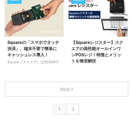
え、業務効率化や現金管理の簡素
「MasterCard」の決済手数料を
化の観点からも必要不可欠です。
3.25％から2.5%に引き下げるこ
この記事では飲食店のキャッシュ
とを発表しました。 引き下げ対
レス化におすすめの Square（ス
象となる事業者 今回VISAと
クエア）について、わかりやすく
Mastercardの手数料引き下げの
2025/5/26
2025/5/26
解説していきます。 飲食店に
対象となるのは、次の条件を満た
Squareをおすすめする５つの理
した事業者です。 となっていま
Squareの「スマホでタッチ
【Squareレジスター】スク
由 レストラン、居酒屋、カフェ
す。 手数料引き下げ対象の決済
決済」、端末不要で簡単に
エアの高性能オールインワ
などの飲食店にSquare（スクエ
ブランド 2024年11月1日から引
キャッシュレス導入！
ンPOSレジ！特徴とメリッ
ア）をおすすめする理由は次の5
き下げられる決済ブランドは
トを徹底解説
Square（スクエア）は2024年5
つです。 1．店舗に合わせた決
「Visa」と「Mast ...
月17日から新たに「スマホでタッ
2024年3月21日、キャッシュレ
済端末を6種類から選べる
チ決済」サービスを開始し、従来
ス決済代行大手のSquare（スク
Square（スクエア ...
「Tap to Pay on Android」とし
エア）から新しい決済端末
て提供していたAndroidスマート
「Squareレジスター」の提供が
Next »
フォンを決済端末として利用する
開始されました。 「Squareレジ
サービスが、iPhoneでも利用で
スター」はスタッフ用とお客様用
きるようになりました。 iPhone
の2つのディスプレイを備え、か
1
2
やアンドロイドスマートフォンが
んたんに使えるPOSレジアプリを
あれば、Squareの無料アカウン
プリインストール、決済機能を内
トを登録するだけで、決済端末な
蔵したオールインワンのPOSレジ
しで簡単にキャッシュレス決済を
です。 この記事では「Squareレ