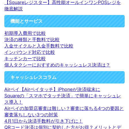
【Squareレジスター】高性能オールインワンPOSレジを
徹底解説
機能とサービス
初期導入費用で比較
決済の種類と手数料で比較
入金サイクルと入金手数料で比較
インバウンド対応で比較
キッチンカーで比較
個人タクシーにおすすめのキャッシュレス決済は？
キャッシュレスコラム
Airペイ【Airペイタッチ】iPhoneが決済端末に
Squareの「スマホでタッチ決済」で簡単にキャッシュレ
ス導入！
Airペイの加盟店審査は難しい？審査に落ちる4つの要因と
審査落ちしない3つの対策
4月1日から決済手数料が引き下げに！
QRコード決済は個別に契約した方がお得？メリットとデ