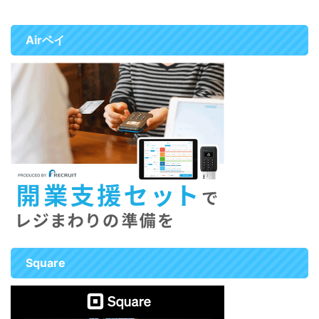
始めることが出来ます。 スマホ
ジスター」の機能や特徴、導入の
でタッチ決済とは 「スマホでタ
メリットなどを徹底解説します。
ッチ決済」は、スマートフォ ...
Squareレジスターをおすすめす
Airペイ
る人は キャッシュレス決済端末
とPOSレジをまとめて導入したい
...
Square