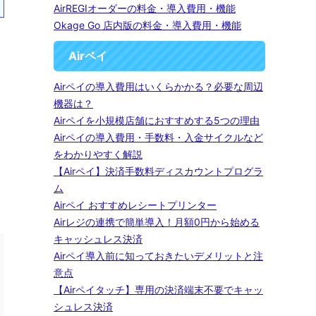
AirREGIオーダーの料金・導入費用・機能
Okage Go 店内版の料金・導入費用・機能
Airペイ
Airペイの導入費用はいくらかかる？必要な周辺
機器は？
Airペイを小規模店舗におすすめする5つの理由
Airペイの導入費用・手数料・入金サイクルなど
をわかりやすく解説
【Airペイ】決済手数料ディスカウントプログラ
ム
Airペイ おすすめレシートプリンター
Airレジの連携で簡単導入！月額0円から始める
キャッシュレス決済
Airペイ導入前に知っておきたいデメリットと注
意点
【Airペイタッチ】専用の決済端末不要でキャッ
シュレス決済