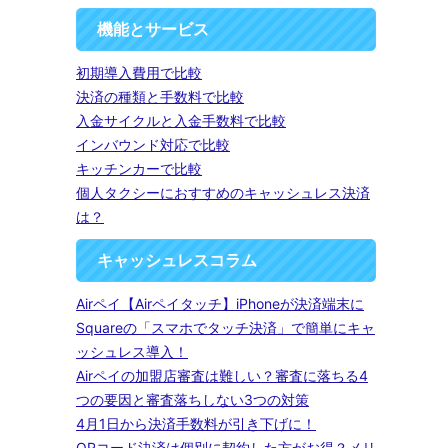
機能とサービス
初期導入費用で比較
決済の種類と手数料で比較
入金サイクルと入金手数料で比較
インバウンド対応で比較
キッチンカーで比較
個人タクシーにおすすめのキャッシュレス決済
は？
キャッシュレスコラム
Airペイ【Airペイタッチ】iPhoneが決済端末に
Squareの「スマホでタッチ決済」で簡単にキャ
ッシュレス導入！
Airペイの加盟店審査は難しい？審査に落ちる4
つの要因と審査落ちしない3つの対策
4月1日から決済手数料が引き下げに！
QRコード決済は個別に契約した方がお得？メリ