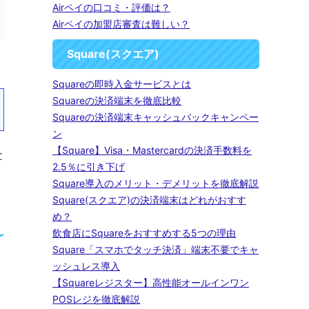
Airペイの口コミ・評価は？
Airペイの加盟店審査は難しい？
Square(スクエア)
Squareの即時入金サービスとは
Squareの決済端末を徹底比較
Squareの決済端末キャッシュバックキャンペー
ン
【Square】Visa・Mastercardの決済手数料を
と
2.5％に引き下げ
Square導入のメリット・デメリットを徹底解説
Square(スクエア)の決済端末はどれがおすす
め？
飲食店にSquareをおすすめする5つの理由
Square「スマホでタッチ決済」端末不要でキャ
ッシュレス導入
【Squareレジスター】高性能オールインワン
POSレジを徹底解説