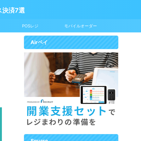
ス決済7選
POSレジ
モバイルオーダー
Airペイ
Square