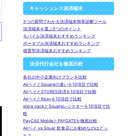
キャッシュレス決済端末
3つの質問でわかる決済端末簡単診断ツール
決済端末を選ぶ5つのポイント
モバイル決済端末おすすめランキング
ポータブル決済端末おすすめランキング
据置型決済端末おすすめランキング
決済代行会社を徹底比較
各社の中小企業向けプランを比較
AirペイとSquareの違いを10項目で比較
AirペイとSTORES決済を10項目で比較
AirペイとRpayを10項目で比較
stera packとSquareレジスターを10項目で比
較
PayCAS MobileとPAYGATEを徹底比較
Airペイ vs Squar 飲食店にお勧めなのはどっ
ち？