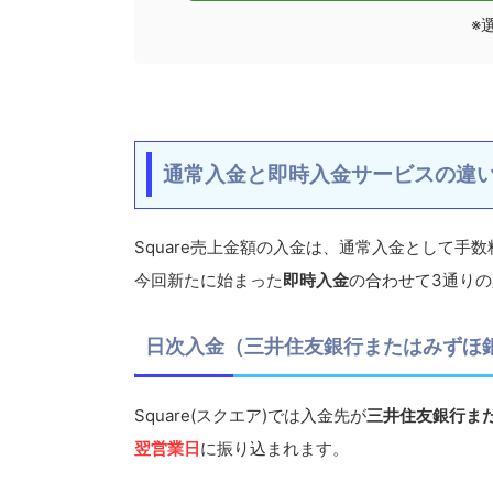
※
通常入金と即時入金サービスの違
Square売上金額の入金は、通常入金として手
今回新たに始まった
即時入金
の合わせて3通り
日次入金（三井住友銀行またはみずほ
Square(スクエア)では入金先が
三井住友銀行ま
翌営業日
に振り込まれます。