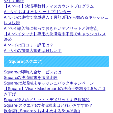
やすく解説
【Airペイ】決済手数料ディスカウントプログラム
Airペイ おすすめレシートプリンター
Airレジの連携で簡単導入！月額0円から始めるキャッシュ
レス決済
Airペイ導入前に知っておきたいデメリットと注意点
【Airペイタッチ】専用の決済端末不要でキャッシュレス
決済
Airペイの口コミ・評価は？
Airペイの加盟店審査は難しい？
Square(スクエア)
Squareの即時入金サービスとは
Squareの決済端末を徹底比較
Squareの決済端末キャッシュバックキャンペーン
【Square】Visa・Mastercardの決済手数料を2.5％に引
き下げ
Square導入のメリット・デメリットを徹底解説
Square(スクエア)の決済端末はどれがおすすめ？
飲食店にSquareをおすすめする5つの理由