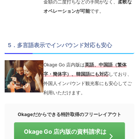
金額の二度打ちなどの手間がなく、
柔軟な
オペレーションが可能
です。
5．多言語表示でインバウンド対応も安心
Okage Go 店内版は
英語、中国語（繁体
字・簡体字）、韓国語にも対応
しており、
外国人インバウンド観光客にも安心してご
利用いただけます。
Okageだからできる特許取得のフリーレイアウト
Okage Go 店内版の資料請求は