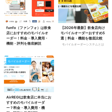
2025/12/17
2025/12/30
funfo（ファンフォ）は飲食
【2026年最新】飲食店向け
店におすすめのモバイルオ
モバイルオーダーおすすめ5
ーダー！料金・導入費用・
選｜料金・機能を徹底比較
機能・評判を徹底解説
モバイルオーダーシステムとは
モバイルオーダーシステムとは、
飲食店の人手不足や効率化の課題
お客様自身でスマートフォンやタ
を解決する方法として、今注目さ
ブレットを使って商品を注文・決
れているのがモバイルオーダーの
モバイルオーダー
済できる仕組みのことです。 来
導入です。 中でもfunfo（ファン
店したお客様が 席にあるQRコー
フォ）は、飲食店におすすめのモ
ドを読み取り、メニューを選んで
バイルオーダーシステムとして多
注文する「店内型」、あるいは
くの支持を集めています。 直感
来店前にアプリやWebから商品を
的に操作できる使いやすさに加
2025/12/29
事前注文して受け取る「店外型」
え、豊富な機能やキャッシュレス
といった形で導入が広がっていま
決済対応、POS連携など店舗経営
AirREGIは飲食店に本当にお
す。 このサイトでは、店内型の
に役立つポイントが満載です。
すすめのモバイルオーダ
代表的なモバイルオーダーシステ
本記事では、funfoの料金や導入
ー？料金・導入費用・機
ムを比較し、店舗の規模や業態に
費用、機能、評判を徹底解説し、