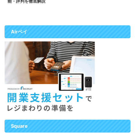
能・評判を徹底解説
合ったサービスを選ぶための情報
飲食店オーナー様が導入を検討す
AirREGIオーダー（エアレジオー
を分かりやすくまとめています。
る際に参考になる情報をまとめま
ダー）は、株式会社リクルートが
&nbs ...
した。 funfoの概要 funfoはiPad
提供する飲食店向けの店内モバイ
にア ...
ルオーダーシステムです。 お客
Airペイ
様自身のスマートフォンからメニ
ューを閲覧し、そのまま注文でき
るため、スタッフの注文業務を大
幅に効率化することができ、オー
ダーミスの防止や回転率アップに
もつながります。 また高性能
POSレジ「Airレジ」やキャッシ
ュレス決済「Airペイ」ともスム
ーズに連携できるため、レジ業務
の効率化やキャッシュレス対応も
簡単にできます。 「Airレジ モバ
イルオーダー 店内版」は小規模
店舗から大型店 ...
Square