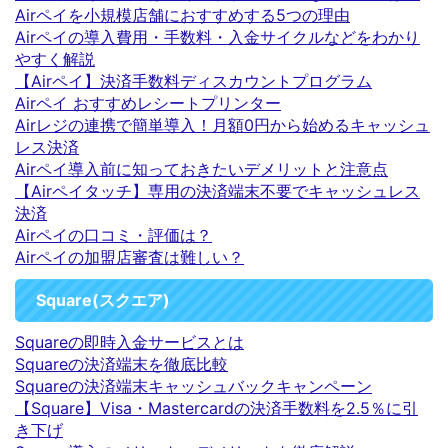
Airペイを小規模店舗におすすめする5つの理由
Airペイの導入費用・手数料・入金サイクルなどをわかり
やすく解説
【Airペイ】決済手数料ディスカウントプログラム
Airペイ おすすめレシートプリンター
Airレジの連携で簡単導入！月額0円から始めるキャッシュ
レス決済
Airペイ導入前に知っておきたいデメリットと注意点
【Airペイタッチ】専用の決済端末不要でキャッシュレス
決済
Airペイの口コミ・評価は？
Airペイの加盟店審査は難しい？
Square(スクエア)
Squareの即時入金サービスとは
Squareの決済端末を徹底比較
Squareの決済端末キャッシュバックキャンペーン
【Square】Visa・Mastercardの決済手数料を2.5％に引
き下げ