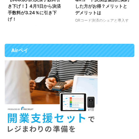
き下げ！】4月1日から決済
した方がお得？メリットと
手数料が3.24％に引き下
デメリットは
げ！
QRコード決済のシェアと導入す
べきQRコード決済サービス 日本
JCB系列の決済手数料が引き下
では利用されているQRコード決
げ！ 2023年4月1日よりキャッシ
済は30種類以上あると言われて
ュレス決済代行サービス会社各社
います。 このうち主に利用され
で、JCB系列の決済手数料が基本
Airペイ
て椅子のは10種類程度で、それ
3.24％に引き下げられました。
ぞれのシェアは以下の通りとなっ
（注：Square(スクエア)は4月28
ています。 引用元：2023年7月
日からになります） 各キャッシ
決済・金融サービスの利用動向調
ュレス決済代行サービス会社の引
査 このため導入しておきたいQR
き下げ状況 Airペイ(エアペイ) Air
コード決済サービスは次の4つと
ペイでは4月1日から、JCBカー
なります。 PayPay 楽天Pay d払
ド、DinersClubカード、
い au PAY QRコード決済各社の
Discoverカード、銀聯カード 、
決済手数料 QRコード決済の決済
QUICPay+の決済手数料が0.5％
手数料は、決済代行会社と契約す
引き下げられます。 これにより
る場合に比べてQ ...
2023年4月1日から ...