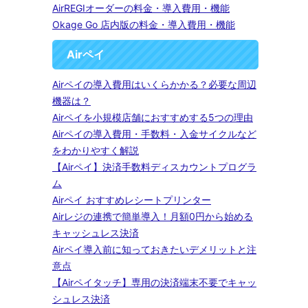
AirREGIオーダーの料金・導入費用・機能
Okage Go 店内版の料金・導入費用・機能
Airペイ
Airペイの導入費用はいくらかかる？必要な周辺
機器は？
Airペイを小規模店舗におすすめする5つの理由
Airペイの導入費用・手数料・入金サイクルなど
をわかりやすく解説
【Airペイ】決済手数料ディスカウントプログラ
ム
Airペイ おすすめレシートプリンター
Airレジの連携で簡単導入！月額0円から始める
キャッシュレス決済
Airペイ導入前に知っておきたいデメリットと注
意点
【Airペイタッチ】専用の決済端末不要でキャッ
シュレス決済