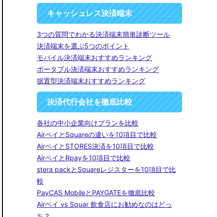
キャッシュレス決済端末
3つの質問でわかる決済端末簡単診断ツール
決済端末を選ぶ5つのポイント
モバイル決済端末おすすめランキング
ポータブル決済端末おすすめランキング
据置型決済端末おすすめランキング
決済代行会社を徹底比較
各社の中小企業向けプランを比較
AirペイとSquareの違いを10項目で比較
AirペイとSTORES決済を10項目で比較
AirペイとRpayを10項目で比較
stera packとSquareレジスターを10項目で比
較
PayCAS MobileとPAYGATEを徹底比較
Airペイ vs Squar 飲食店にお勧めなのはどっ
ち？