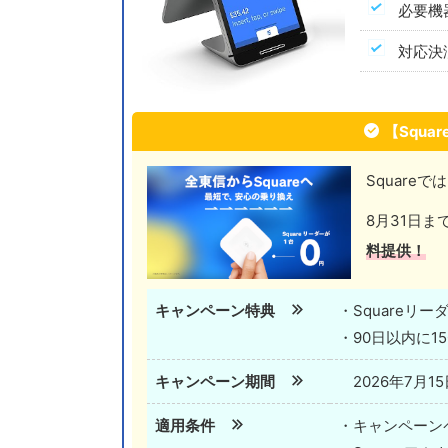
必要
対応
【Squ
Squareで
8月31日ま
料提供！
キャンペーン特典
・Squareリー
・90日以内に1
キャンペーン期間
2026年7月15
適用条件
・キャンペーン