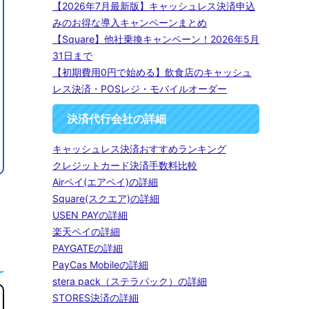
【2026年7月最新版】キャッシュレス決済申込
みのお得な導入キャンペーンまとめ
【Square】他社乗換キャンペーン！2026年5月
31日まで
【初期費用0円で始める】飲食店のキャッシュ
レス決済・POSレジ・モバイルオーダー
決済代行会社の詳細
キャッシュレス決済おすすめランキング
クレジットカード決済手数料比較
Airペイ(エアペイ)の詳細
Square(スクエア)の詳細
USEN PAYの詳細
楽天ペイの詳細
PAYGATEの詳細
PayCas Mobileの詳細
stera pack（ステラパック）の詳細
STORES決済の詳細