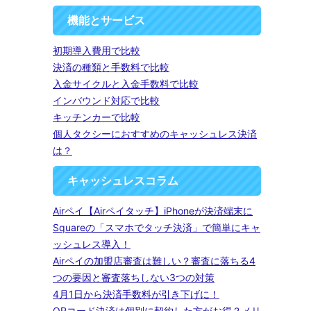
機能とサービス
初期導入費用で比較
決済の種類と手数料で比較
入金サイクルと入金手数料で比較
インバウンド対応で比較
キッチンカーで比較
個人タクシーにおすすめのキャッシュレス決済
は？
キャッシュレスコラム
Airペイ【Airペイタッチ】iPhoneが決済端末に
Squareの「スマホでタッチ決済」で簡単にキャ
ッシュレス導入！
Airペイの加盟店審査は難しい？審査に落ちる4
つの要因と審査落ちしない3つの対策
4月1日から決済手数料が引き下げに！
QRコード決済は個別に契約した方がお得？メリ