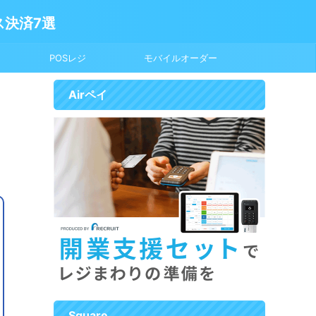
ス決済7選
POSレジ
モバイルオーダー
Airペイ
Square