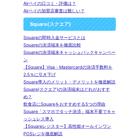
Airペイの口コミ・評価は？
Airペイの加盟店審査は難しい？
Square(スクエア)
Squareの即時入金サービスとは
Squareの決済端末を徹底比較
Squareの決済端末キャッシュバックキャンペー
ン
【Square】Visa・Mastercardの決済手数料を
2.5％に引き下げ
Square導入のメリット・デメリットを徹底解説
Square(スクエア)の決済端末はどれがおすす
め？
飲食店にSquareをおすすめする5つの理由
Square「スマホでタッチ決済」端末不要でキャ
ッシュレス導入
【Squareレジスター】高性能オールインワン
POSレジを徹底解説