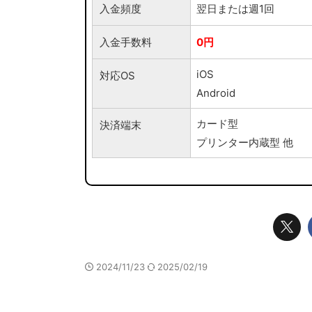
入金頻度
翌日または週1回
入金手数料
0円
iOS
対応OS
Android
カード型
決済端末
プリンター内蔵型 他
2024/11/23
2025/02/19