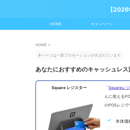
【202
HOME
キャンペーン
HOME
>
本ページは一部プロモーションが含まれています
あなたにおすすめのキャッシュレス決
Square レジスター
「
Squareレ
んに使えるP
のPOSレジで
本体